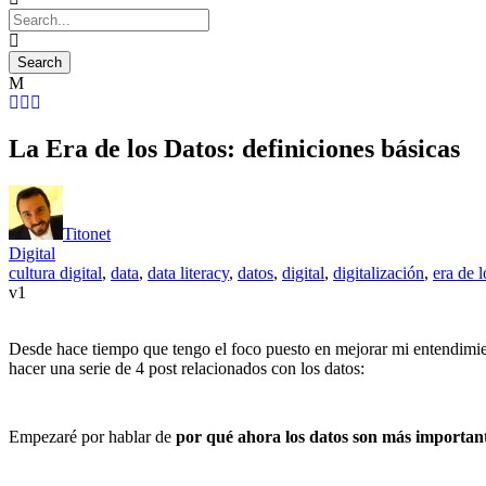
La Era de los Datos: definiciones básicas
Titonet
Digital
cultura digital
,
data
,
data literacy
,
datos
,
digital
,
digitalización
,
era de l
1
Desde hace tiempo que tengo el foco puesto en mejorar mi entendimi
hacer una serie de 4 post relacionados con los datos:
Empezaré por hablar de
por qué ahora los datos son más importan