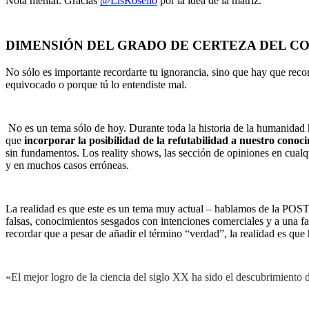
Nota mental: Gracias
@LisRosello
por la idea de la matriz.
DIMENSIÓN DEL GRADO DE CERTEZA DEL C
No sólo es importante recordarte tu ignorancia, sino que hay que rec
equivocado o porque tú lo entendiste mal.
No es un tema sólo de hoy. Durante toda la historia de la humanidad 
que
incorporar la posibilidad de la refutabilidad a nuestro conoc
sin fundamentos. Los reality shows, las sección de opiniones en cualqu
y en muchos casos erróneas.
La realidad es que este es un tema muy actual – hablamos de la PO
falsas, conocimientos sesgados con intenciones comerciales y a una fal
recordar que a pesar de añadir el término “verdad”, la realidad es qu
«El mejor logro de la ciencia del siglo XX ha sido el descubrimient