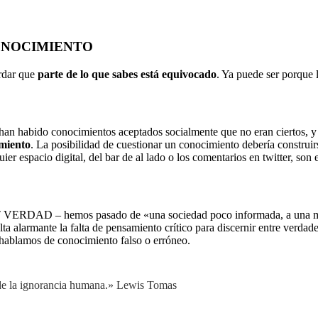
ONOCIMIENTO
ordar que
parte de lo que sabes está equivocado
. Ya puede ser porque 
han habido conocimientos aceptados socialmente que no eran ciertos, y
imiento
. La posibilidad de cuestionar un conocimiento debería construir
ier espacio digital, del bar de al lado o los comentarios en twitter, so
ST VERDAD – hemos pasado de «una sociedad poco informada, a una mal
ta alarmante la falta de pensamiento crítico para discernir entre verdade
e hablamos de conocimiento falso o erróneo.
o de la ignorancia humana.» Lewis Tomas