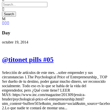
Day
octubre 19, 2014
@titonet pills #05
Selección de artículos de este mes. ..sobre emprender y sus
circunstancias 1.The Psychological Price of Entrepreneurship_ TOP
Ser dueño de tu destino, poder ganar mucho dinero, ser reconocido
socialmente. Todo eso es lo que se habla de la vida del
emprendedor, pero ¿Qué coste tiene? LEER
MÁS: https://www.inc.com/magazine/201309/jessica-
bruder/psychological-price-of-entrepreneurship.html?
utm_content=buffere503e&utm_medium=social&utm_source=faceb
2.Lo que nadie te contará de montar una...