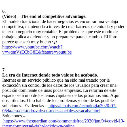
6.
(Video) – The end of competitive advantage.
El modelo tradicional de hacer negocios es encontrar una ventaja
competitiva, mantenerla a través de crear barreras de entrada y poder
tener un negocio muy rentable. El problema es que este modo de
trabajo aplica a defender y no prepararse para el cambio. El libro
parece que será muy bueno 🙂
https://www.youtube.com/watch?
v=wqmVsECbG8E&feature=youtu.be
7.
La era de Internet donde todo vale se ha acabado.
Internet es un servicio público que ha sido mal tratado por la
extracción sin control de los datos de los usuarios para crear una
posición dominante de unas pocas empresas. La reforma de este
espacio será uno de los temas capitales de los próximos año. Aqui
dos artículos. Uno habla de los problemas y otro de las posibles
soluciones. Evidencias –
https://elpais.com/tecnologia/2020-07-
05/la-era-del-todo-vale-en-redes-sociales-se-acaba.html
Soluciones –
https://www.theguardian.com/commentisfree/2020/jun/04/covid-19-
internet-universal-right-lockdown-online