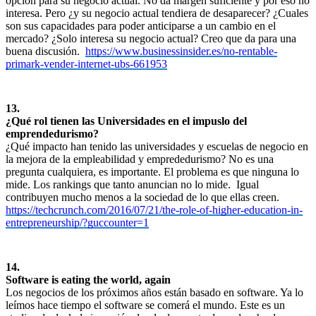
opción para su negocio actual. No da margen suficiente y por eso no
interesa. Pero ¿y su negocio actual tendiera de desaparecer? ¿Cuales
son sus capacidades para poder anticiparse a un cambio en el
mercado? ¿Solo interesa su negocio actual? Creo que da para una
buena discusión.
https://www.businessinsider.es/no-rentable-
primark-vender-internet-ubs-661953
13.
¿Qué rol tienen las Universidades en el impuslo del
emprendedurismo?
¿Qué impacto han tenido las universidades y escuelas de negocio en
la mejora de la empleabilidad y emprededurismo? No es una
pregunta cualquiera, es importante. El problema es que ninguna lo
mide. Los rankings que tanto anuncian no lo mide. Igual
contribuyen mucho menos a la sociedad de lo que ellas creen.
https://techcrunch.com/2016/07/21/the-role-of-higher-education-in-
entrepreneurship/?guccounter=1
14.
Software is eating the world, again
Los negocios de los próximos años están basado en software. Ya lo
leímos hace tiempo el software se comerá el mundo. Este es un