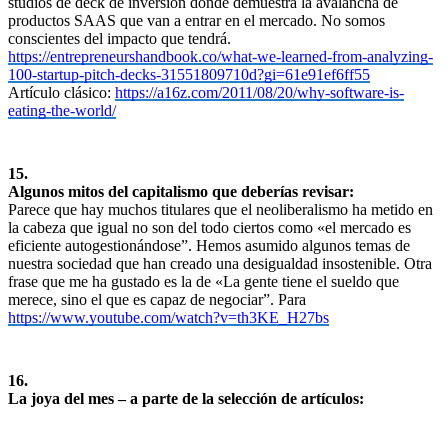
studios de deck de inversión donde demuestra la avalancha de
productos SAAS que van a entrar en el mercado. No somos
conscientes del impacto que tendrá.
https://entrepreneurshandbook.co/what-we-learned-from-analyzing-
100-startup-pitch-decks-31551809710d?gi=61e91ef6ff55
Artículo clásico:
https://a16z.com/2011/08/20/why-software-is-
eating-the-world/
15.
Algunos mitos del capitalismo que deberías revisar:
Parece que hay muchos titulares que el neoliberalismo ha metido en
la cabeza que igual no son del todo ciertos como «el mercado es
eficiente autogestionándose”. Hemos asumido algunos temas de
nuestra sociedad que han creado una desigualdad insostenible. Otra
frase que me ha gustado es la de «La gente tiene el sueldo que
merece, sino el que es capaz de negociar”. Para
https://www.youtube.com/watch?v=th3KE_H27bs
16.
La joya del mes – a parte de la selección de artículos: