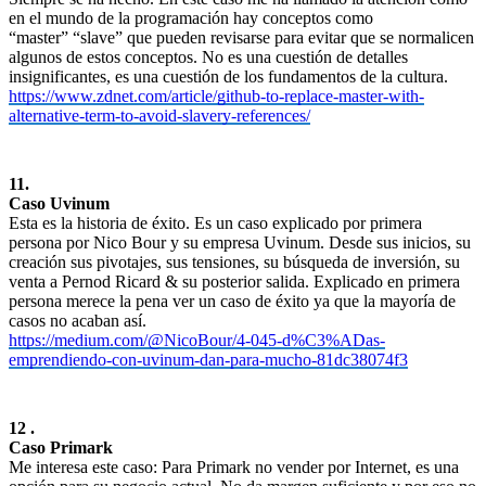
en el mundo de la programación hay conceptos como
“master” “slave” que pueden revisarse para evitar que se normalicen
algunos de estos conceptos. No es una cuestión de detalles
insignificantes, es una cuestión de los fundamentos de la cultura.
https:
/
/www.zdnet.com/article/github-to-replace-master-with-
alternative-term-to-avoid-slavery-references/
11.
Caso Uvinum
Esta es la historia de éxito. Es un caso explicado por primera
persona por Nico Bour y su empresa Uvinum. Desde sus inicios, su
creación sus pivotajes, sus tensiones, su búsqueda de inversión, su
venta a Pernod Ricard & su posterior salida. Explicado en primera
persona merece la pena ver un caso de éxito ya que la mayoría de
casos no acaban así.
https://medium.com/@NicoBour/4-045-d%C3%ADas-
emprendiendo-con-uvinum-dan-para-mucho-81dc38074f3
12 .
Caso Primark
Me interesa este caso: Para Primark no vender por Internet, es una