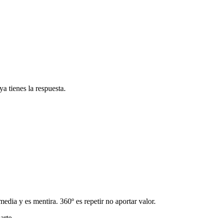
a tienes la respuesta.
ia y es mentira. 360º es repetir no aportar valor.
arte.