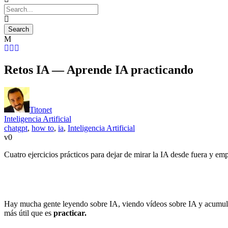
Retos IA — Aprende IA practicando
Titonet
Inteligencia Artificial
chatgpt
,
how to
,
ia
,
Inteligencia Artificial
0
Cuatro ejercicios prácticos para dejar de mirar la IA desde fuera y emp
Hay mucha gente leyendo sobre IA, viendo vídeos sobre IA y acumuland
más útil que es
practicar.