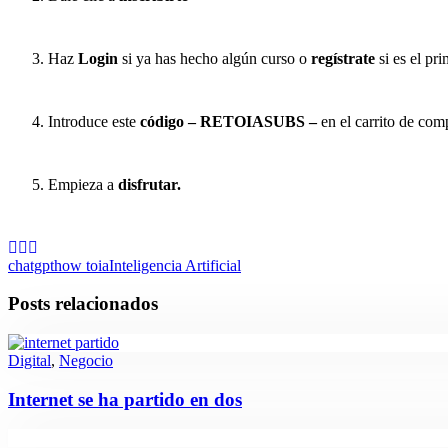
Haz
Login
si ya has hecho algún curso o
regístrate
si es el pr
Introduce este
código – RETOIASUBS –
en el carrito de comp
Empieza a
disfrutar.
chatgpt
how to
ia
Inteligencia Artificial
Posts relacionados
Digital
,
Negocio
Internet se ha partido en dos