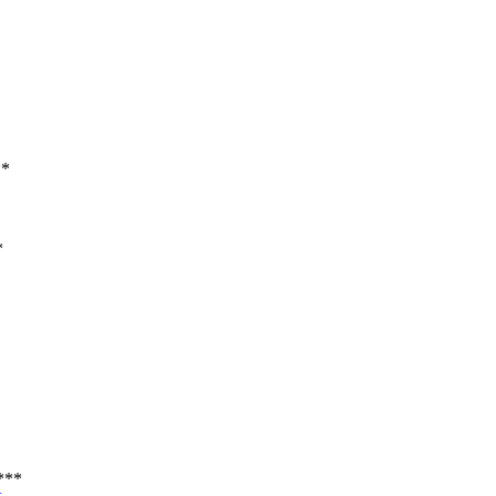
*
*
***