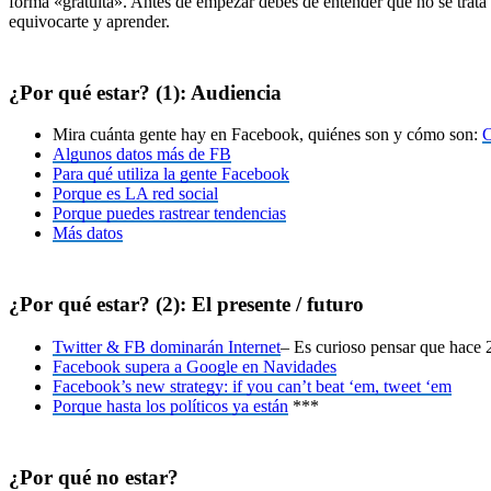
forma «gratuita». Antes de empezar debes de entender que no se trata 
equivocarte y aprender.
¿Por qué estar? (1): Audiencia
Mira cuánta gente hay en Facebook, quiénes son y cómo son:
C
Algunos datos más de FB
Para qué utiliza la gente Facebook
Porque es LA red social
Porque puedes rastrear tendencias
Más datos
¿Por qué estar? (2): El presente / futuro
Twitter & FB dominarán Internet
– Es curioso pensar que hace 2
Facebook supera a Google en Navidades
Facebook’s new strategy: if you can’t beat ‘em, tweet ‘em
Porque hasta los políticos ya están
***
¿Por qué no estar?