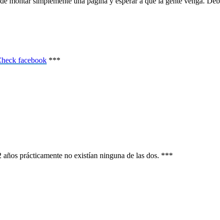
de montar simplemente una página y esperar a que la gente venga. Debes
heck facebook
***
 años prácticamente no existían ninguna de las dos. ***