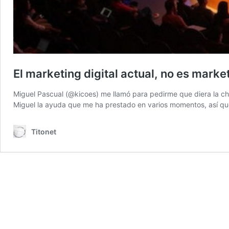
El marketing digital actual, no es marke
Miguel Pascual (@kicoes) me llamó para pedirme que diera la ch
Miguel la ayuda que me ha prestado en varios momentos, así que
Titonet