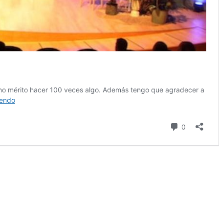
ucho mérito hacer 100 veces algo. Además tengo que agradecer a
El
yendo
marketing
digital
comentari
0
actual,
no
es
marketing