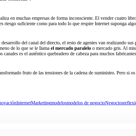
ealiza en muchas empresas de forma inconsciente. El vender cuatro libro
es riesgo suficiente como para todo lo que respire Internet suponga algo
 desarrollo del canal del directo, el resto de agentes van realizando su
ómeno de lo que se le llama
el mercado paralelo
o mercado gris. Al mis
os canales es el auténtico quebradero de cabeza para muchos fabricantes
formado fruto de las tensiones de la cadena de suministro. Pero si os 
novación
Internet
Marketing
modelos
modelos de negocio
Negocios
reflex