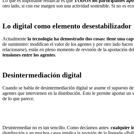
Lo que es importante remarcar es que
TODOS los participantes apo
otro lado, si con ese margen son una actividad sostenible. Si no es e
Lo digital como elemento desestabilizador
Actualmente
la tecnología ha demostrado dos cosas: tiene una cap
de suministro: modifican el valor de los agentes y por otro lado hacen 
relacionarse), están en pleno momento de revisión de la aportación de
tensiones entre los agentes
.
Desintermediación digital
Cuando se habla de desintermediación digital se asume el supuesto de q
agentes que intervienen en la distribución. Esto le permite aportar u
de lo que parece.
Desintermediar no es tan sencillo. Como decíamos antes:
cualquier i
distribución y en muchos casos implica la revisión de la llamada «Pol