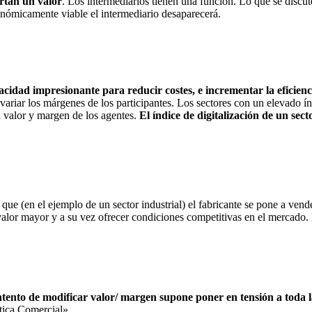
rtan un valor
. Los intermediarios tienen una función. Lo que se discut
conómicamente viable el intermediario desaparecerá.
acidad impresionante para reducir costes, e incrementar la eficienc
variar los márgenes de los participantes. Los sectores con un elevado índ
l valor y margen de los agentes.
El índice de digitalización de un sec
ue (en el ejemplo de un sector industrial) el fabricante se pone a vend
n valor mayor y a su vez ofrecer condiciones competitivas en el mercado
ntento de modificar valor/ margen supone poner en tensión a toda 
ítica Comercial».