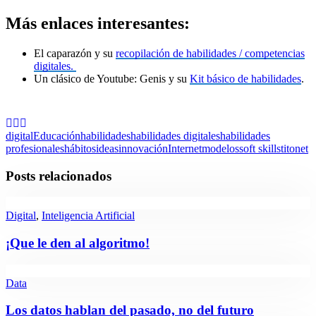
Más enlaces interesantes:
El caparazón y su
recopilación de habilidades / competencias
digitales.
Un clásico de Youtube: Genis y su
Kit básico de habilidades
.
digital
Educación
habilidades
habilidades digitales
habilidades
profesionales
hábitos
ideas
innovación
Internet
modelos
soft skills
titonet
Posts relacionados
Digital
,
Inteligencia Artificial
¡Que le den al algoritmo!
Data
Los datos hablan del pasado, no del futuro