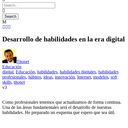
Desarrollo de habilidades en la era digital
Titonet
Educación
digital
,
Educación
,
habilidades
,
habilidades digitales
,
habilidades
profesionales
,
hábitos
,
ideas
,
innovación
,
Internet
,
modelos
,
soft
skills
,
titonet
3
Como profesionales tenemos que actualizarnos de forma continua.
Una de las áreas fundamentales será el desarrollo de nuestras
habilidades. He preparado un esquema que espero que sea útil.